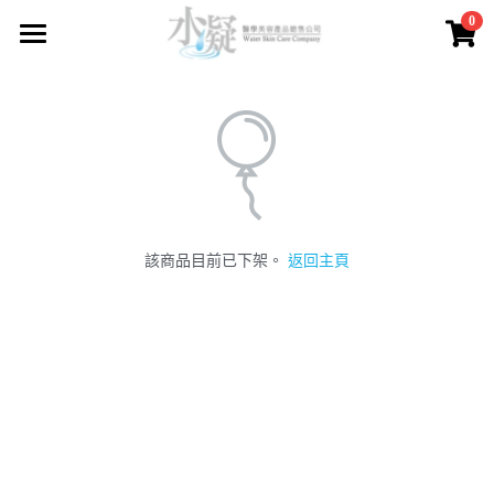
0
×
商品分類
主頁
所有商品分類
品牌產品
關於我們
所有商品分類
Engel Care
送貨及付款方法
該商品目前已下架。
返回主頁
Sothys
購物保證
Raffine Paris
售後服務
Guinot
常見問題
Fainlise
聯繫我們
Exuviance
登錄
/
註冊