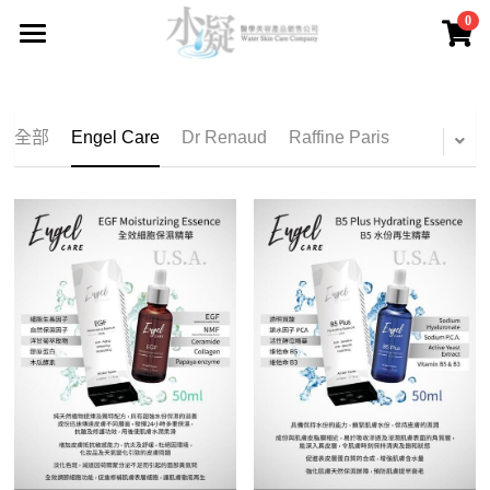
0
×
商品分類
主頁
所有商品分類
品牌產品
全部
Engel Care
Dr Renaud
Raffine Paris
關於我們
所有商品分類
Engel Care
送貨及付款方法
Dr Renaud
購物保證
Raffine Paris
售後服務
Sothys
常見問題
Guinot
聯繫我們
Fainlise
登錄
/
註冊