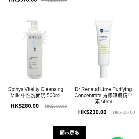
Sothys Vitality Cleansing
Dr Renaud Lime Purifying
Milk 中性洗面奶 500ml
Concentrate 青檸暗瘡精華
素 50ml
HK$280.00
HK$500.00
HK$230.00
HK$600.00
顯示更多