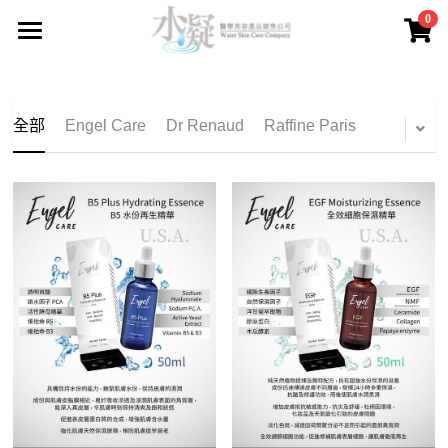
0
×
商品分類
主頁
所有商品分類
品牌產品
全部
Engel Care
Dr Renaud
Raffine Paris
關於我們
所有商品分類
Engel Care
送貨及付款方法
Dr Renaud
購物保證
Raffine Paris
售後服務
Sothys
常見問題
Guinot
聯繫我們
Fainlise
登錄
/
註冊