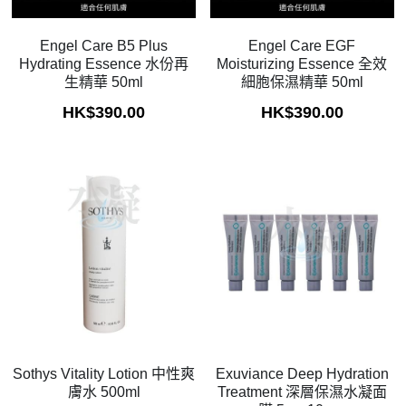
Exuviance
Engel Care B5 Plus
Engel Care EGF
Hydrating Essence 水份再
Moisturizing Essence 全效
生精華 50ml
細胞保濕精華 50ml
HK$390.00
HK$390.00
Sothys Vitality Lotion 中性爽
Exuviance Deep Hydration
膚水 500ml
Treatment 深層保濕水凝面