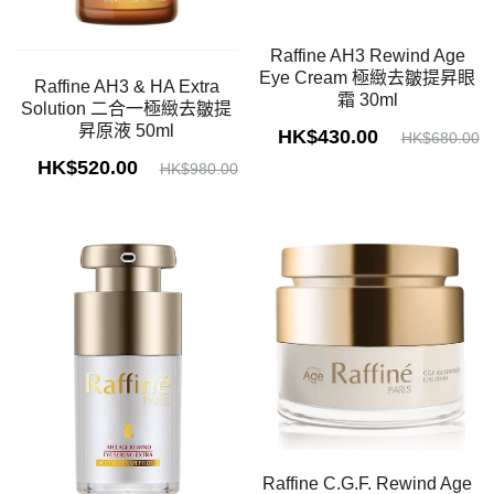
Raffine AH3 Rewind Age
Eye Cream 極緻去皺提昇眼
Raffine AH3 & HA Extra
霜 30ml
Solution 二合一極緻去皺提
昇原液 50ml
HK$430.00
HK$680.00
HK$520.00
HK$980.00
Raffine C.G.F. Rewind Age