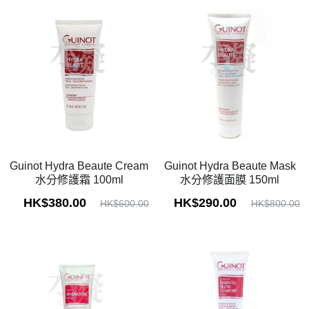
Guinot Hydra Beaute Cream
Guinot Hydra Beaute Mask
水分修護霜 100ml
水分修護面膜 150ml
HK$380.00
HK$290.00
HK$600.00
HK$800.00