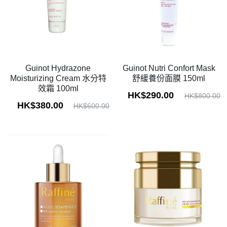
Guinot Hydrazone
Guinot Nutri Confort Mask
Moisturizing Cream 水分特
舒緩養份面膜 150ml
效霜 100ml
HK$290.00
HK$800.00
HK$380.00
HK$600.00