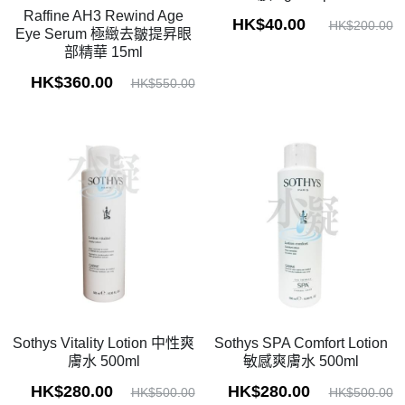
Raffine AH3 Rewind Age
HK$40.00
HK$200.00
Eye Serum 極緻去皺提昇眼
部精華 15ml
HK$360.00
HK$550.00
Sothys Vitality Lotion 中性爽
Sothys SPA Comfort Lotion
膚水 500ml
敏感爽膚水 500ml
HK$280.00
HK$280.00
HK$500.00
HK$500.00