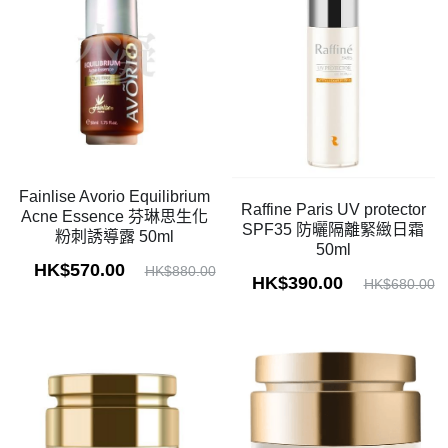
Fainlise Avorio Equilibrium
Raffine Paris UV protector
Acne Essence 芬琳思生化
SPF35 防曬隔離緊緻日霜
粉刺誘導露 50ml
50ml
HK$570.00
HK$880.00
HK$390.00
HK$680.00