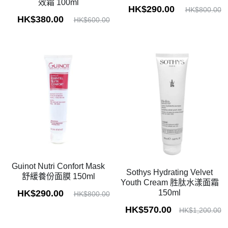
效霜 100ml
HK$290.00
HK$800.00
HK$380.00
HK$600.00
Guinot Nutri Confort Mask
Sothys Hydrating Velvet
舒緩養份面膜 150ml
Youth Cream 胜肽水漾面霜
HK$290.00
150ml
HK$800.00
HK$570.00
HK$1,200.00