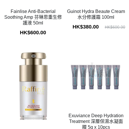
Fainlise Anti-Bacterial
Guinot Hydra Beaute Cream
Soothing Amp 芬琳思重生修
水分修護霜 100ml
護液 50ml
HK$380.00
HK$600.00
HK$600.00
Exuviance Deep Hydration
Treatment 深層保濕水凝面
膜 5g x 10pcs