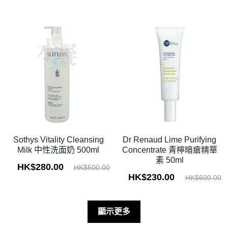
Sothys Vitality Cleansing
Dr Renaud Lime Purifying
Milk 中性洗面奶 500ml
Concentrate 青檸暗瘡精華
素 50ml
HK$280.00
HK$500.00
HK$230.00
HK$600.00
顯示更多