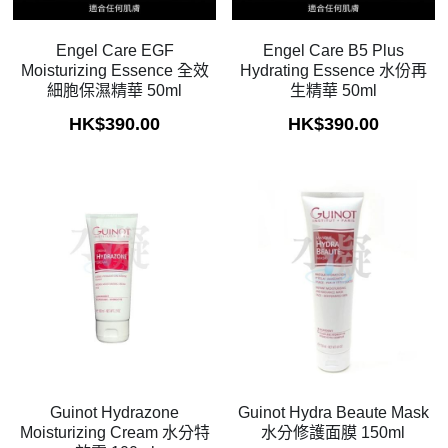
Exuviance
Engel Care EGF
Engel Care B5 Plus
Moisturizing Essence 全效
Hydrating Essence 水份再
細胞保濕精華 50ml
生精華 50ml
HK$390.00
HK$390.00
Guinot Hydrazone
Guinot Hydra Beaute Mask
Moisturizing Cream 水分特
水分修護面膜 150ml