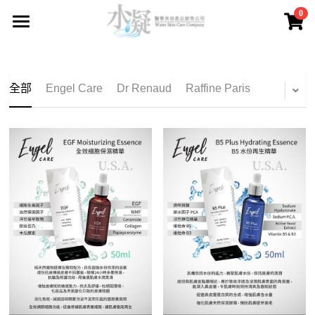
0
×
商品分類
主頁
所有商品分類
品牌產品
全部
Engel Care
Dr Renaud
Raffine Paris
關於我們
所有商品分類
Engel Care
送貨及付款方法
Dr Renaud
購物保證
Raffine Paris
售後服務
Sothys
常見問題
Guinot
聯繫我們
Fainlise
登錄
/
註冊