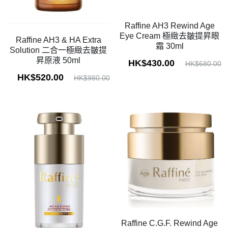
Raffine AH3 Rewind Age
Eye Cream 極緻去皺提昇眼
Raffine AH3 & HA Extra
霜 30ml
Solution 二合一極緻去皺提
昇原液 50ml
HK$430.00
HK$680.00
HK$520.00
HK$980.00
Raffine C.G.F. Rewind Age