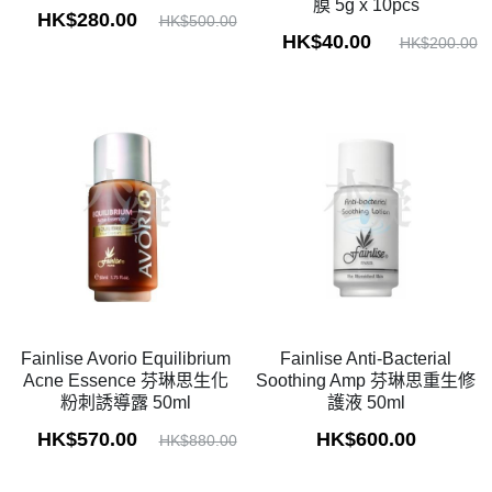
膜 5g x 10pcs
HK$280.00
HK$500.00
HK$40.00
HK$200.00
Fainlise Avorio Equilibrium
Fainlise Anti-Bacterial
Acne Essence 芬琳思生化
Soothing Amp 芬琳思重生修
粉刺誘導露 50ml
護液 50ml
HK$570.00
HK$600.00
HK$880.00