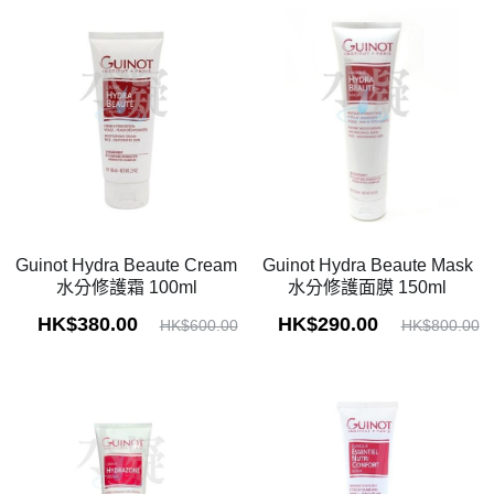
Guinot Hydra Beaute Cream
Guinot Hydra Beaute Mask
水分修護霜 100ml
水分修護面膜 150ml
HK$380.00
HK$290.00
HK$600.00
HK$800.00