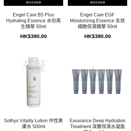
Exuviance
Engel Care B5 Plus
Engel Care EGF
Hydrating Essence 水份再
Moisturizing Essence 全效
生精華 50ml
細胞保濕精華 50ml
HK$390.00
HK$390.00
Sothys Vitality Lotion 中性爽
Exuviance Deep Hydration
膚水 500ml
Treatment 深層保濕水凝面