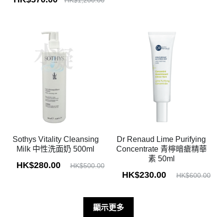
Sothys Vitality Cleansing
Dr Renaud Lime Purifying
Milk 中性洗面奶 500ml
Concentrate 青檸暗瘡精華
素 50ml
HK$280.00
HK$500.00
HK$230.00
HK$600.00
顯示更多