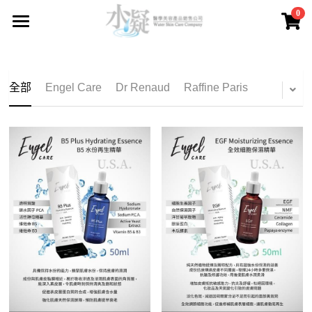
0
×
商品分類
主頁
所有商品分類
品牌產品
全部
Engel Care
Dr Renaud
Raffine Paris
關於我們
所有商品分類
Engel Care
送貨及付款方法
Dr Renaud
購物保證
Raffine Paris
售後服務
Sothys
常見問題
Guinot
聯繫我們
Fainlise
登錄
/
註冊