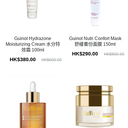
Guinot Hydrazone
Guinot Nutri Confort Mask
Moisturizing Cream 水分特
舒緩養份面膜 150ml
效霜 100ml
HK$290.00
HK$800.00
HK$380.00
HK$600.00